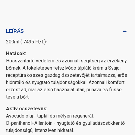
LEÍRÁS
200ml ( 7495 Ft/L)-
Hatások:
Hosszantartó védelem és azonnali segítség az érzékeny
bőrnek. A tökéletesen felszívódó tápláló krém a Svájci
receptúra összes gazdag összetevőjét tartalmazza, erõs
hidratáló és nyugtató tulajdonságokkal. Azonnali komfort
érzést ad, már az első használat után, puhává és frissé
téve a bőrt.
Aktív összetevők:
Avocado olaj - táplál és mélyen regenerál.
D-panthenol+Allantoin - nyugtató és gyulladáscsökkentő
tulajdonságú, intenzíven hidratál.