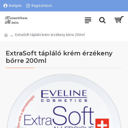
Belépés
Regisztráció
ExtraSoft tápláló krém érzékeny bőrre 200ml
ExtraSoft tápláló krém érzékeny
bőrre 200ml