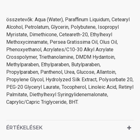
összetevők: Aqua (Water), Paraffinum Liquidum, Cetearyl
Alcohol, Petrolatum, Glycerin, Polybutene, Isopropyl
Myristate, Dimethicone, Ceteareth-20, Ethylhexyl
Methoxycinnamate, Persea Gratissima Oil, Olus Oil,
Phenoxyethanol, Acrylates/C10-30 Alkyl Acrylate
Crosspolymer, Triethanolamine, DMDM Hydantoin,
Methylparaben, Ethylparaben, Butylparaben,
Propylparaben, Panthenol, Urea, Glucose, Allantoin,
Propylene Glycol, Hydrolyzed Silk Extract, Polysorbate 20,
PEG-20 Glyceryl Laurate, Tocopherol, Linoleic Acid, Retinyl
Palmitate, Diethylhexyl Syringylidenemalonate,
Caprylic/Capric Triglyceride, BHT.
ÉRTÉKELÉSEK