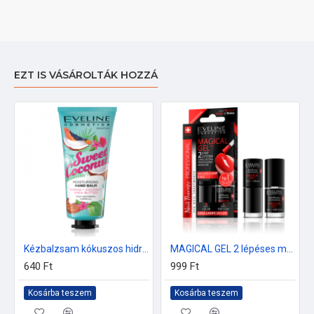
EZT IS VÁSÁROLTÁK HOZZÁ
Kézbalzsam kókuszos hidratáló 50ml
MAGICAL GEL 2 lépéses manikűr 2x5ml nr.5
640 Ft
999 Ft
Kosárba teszem
Kosárba teszem