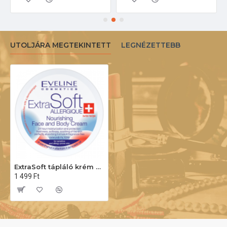
UTOLJÁRA MEGTEKINTETT
LEGNÉZETTEBB
ExtraSoft tápláló krém érzékeny bőrre 200ml
1 499 Ft