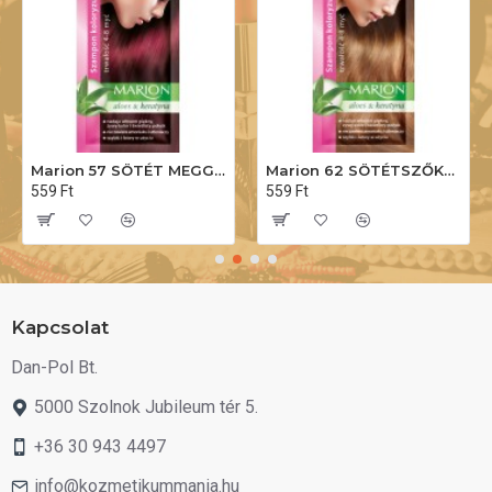
Marion 57 SÖTÉT MEGGY. Hajszínező sampon 40ml
Marion 62 SÖTÉTSZŐKE. Hajszínező sampon 40ml
559 Ft
559 Ft
Kapcsolat
Dan-Pol Bt.
5000 Szolnok Jubileum tér 5.
+36 30 943 4497
info@kozmetikummania.hu