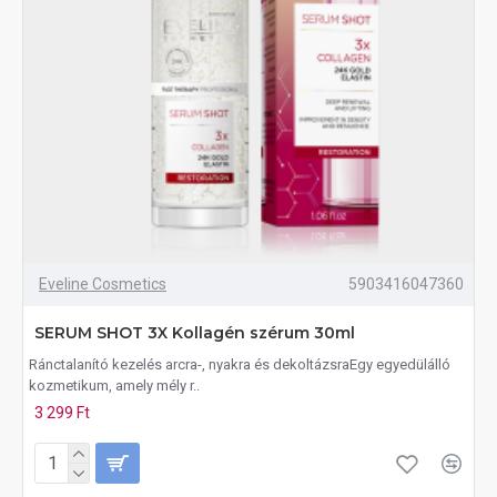
Eveline Cosmetics
5903416047360
SERUM SHOT 3X Kollagén szérum 30ml
Ránctalanító kezelés arcra-, nyakra és dekoltázsraEgy egyedülálló
kozmetikum, amely mély r..
3 299 Ft