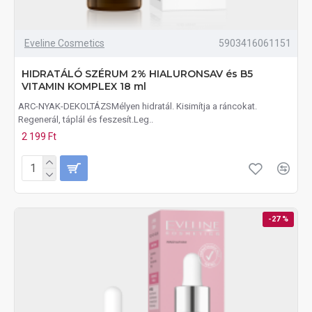
Eveline Cosmetics
5903416061151
HIDRATÁLÓ SZÉRUM 2% HIALURONSAV és B5
VITAMIN KOMPLEX 18 ml
ARC-NYAK-DEKOLTÁZSMélyen hidratál. Kisimítja a ráncokat.
Regenerál, táplál és feszesít.Leg..
2 199 Ft
-27 %