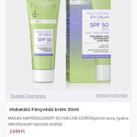
Eveline Cosmetics
5903416052982
Hidratáló Fényvédő krém 30ml
MAGAS NAPVÉDELEMSPF 50 UVA/UVB SZŰRŐAjánlott arcra, nyakra,
dekoltázsraA napozás szárítja ..
2 699 Ft