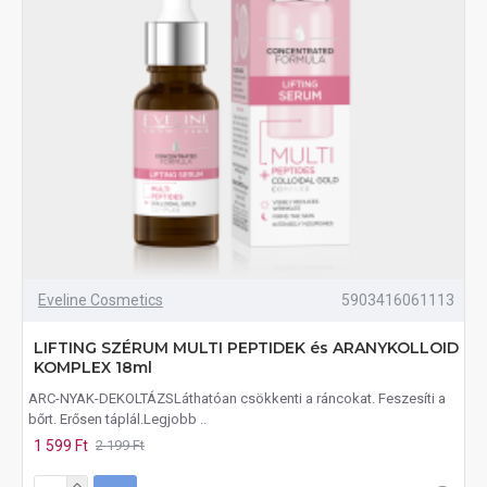
Eveline Cosmetics
5903416061113
LIFTING SZÉRUM MULTI PEPTIDEK és ARANYKOLLOID
KOMPLEX 18ml
ARC-NYAK-DEKOLTÁZSLáthatóan csökkenti a ráncokat. Feszesíti a
bőrt. Erősen táplál.Legjobb ..
1 599 Ft
2 199 Ft