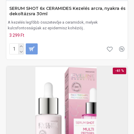
SERUM SHOT 6x CERAMIDES Kezelés arcra, nyakra és
dekoltázsra 30ml
A kezelés legfőbb összetevője a ceramidok, melyek
kulcsfontosságúak az epidermisz kohéziój..
3 299 Ft
-61 %