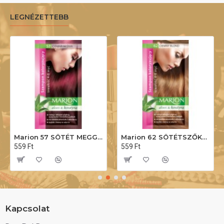
LEGNÉZETTEBB
Marion 57 SÖTÉT MEGGY. Hajszínező sampon 40ml
Marion 62 SÖTÉTSZŐKE. Hajszínező sampon 40ml
559 Ft
559 Ft
Kapcsolat