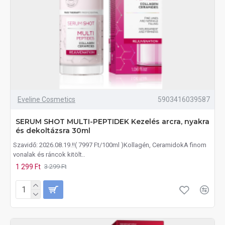
Eveline Cosmetics
5903416039587
SERUM SHOT MULTI-PEPTIDEK Kezelés arcra, nyakra
és dekoltázsra 30ml
Szavidő: 2026.08.19.!!( 7997 Ft/100ml )Kollagén, CeramidokA finom
vonalak és ráncok kitölt..
1 299 Ft
3 299 Ft