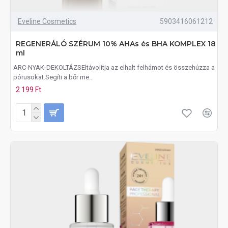
Eveline Cosmetics
5903416061212
REGENERÁLÓ SZÉRUM 10% AHAs és BHA KOMPLEX 18
ml
ARC-NYAK-DEKOLTÁZSEltávolítja az elhalt felhámot és összehúzza a
pórusokat.Segíti a bőr me..
2 199 Ft