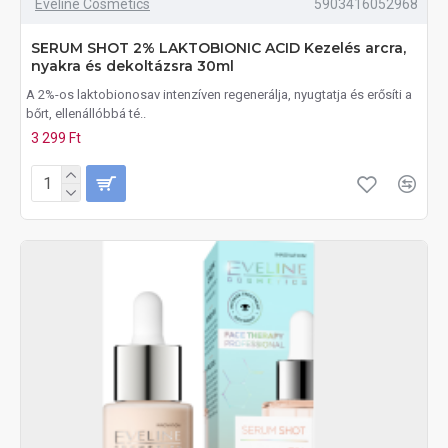
Eveline Cosmetics
5903416052968
SERUM SHOT 2% LAKTOBIONIC ACID Kezelés arcra,
nyakra és dekoltázsra 30ml
A 2%-os laktobionosav intenzíven regenerálja, nyugtatja és erősíti a
bőrt, ellenállóbbá té..
3 299 Ft