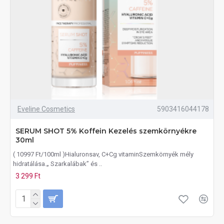
Eveline Cosmetics
5903416044178
SERUM SHOT 5% Koffein Kezelés szemkörnyékre
30ml
( 10997 Ft/100ml )Hialuronsav, C+Cg vitaminSzemkörnyék mély
hidratálása.„ Szarkalábak” és ..
3 299 Ft