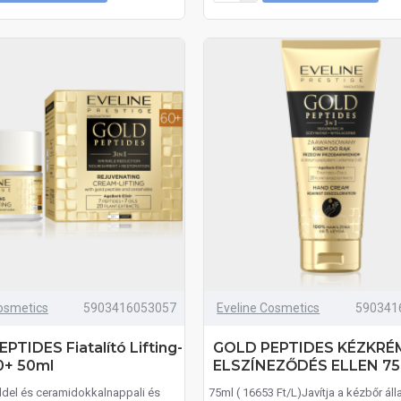
osmetics
5903416053057
Eveline Cosmetics
590341
PTIDES Fiatalító Lifting-
GOLD PEPTIDES KÉZKRÉ
0+ 50ml
ELSZÍNEZŐDÉS ELLEN 75
ddel és ceramidokkalnappali és
75ml ( 16653 Ft/L)Javítja a kézbőr áll