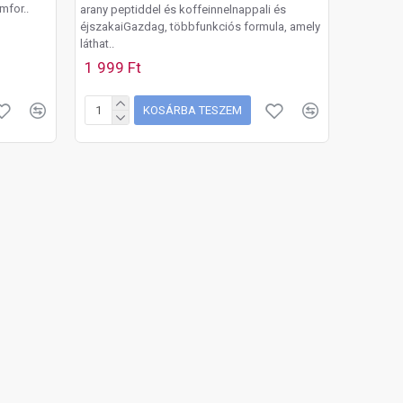
mfor..
arany peptiddel és koffeinnelnappali és
éjszakaiGazdag, többfunkciós formula, amely
láthat..
1 999 Ft
KOSÁRBA TESZEM