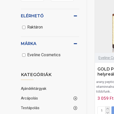
ELÉRHETŐ
Raktáron
MÁRKA
Eveline Cosmetics
Eveline C
GOLD P
helyreá
KATEGÓRIÁK
arany pepti
vitaminnalna
Ajándéktárgyak
többfunk..
3 059 Ft
Arcápolás
Testápolás