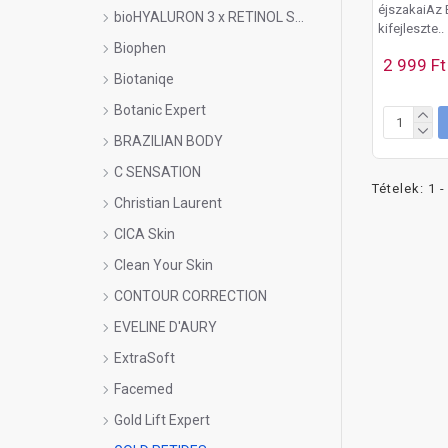
éjszakaiAz 
bioHYALURON 3 x RETINOL SYSTEM
kifejleszte..
Biophen
2 999 Ft
Biotaniqe
Botanic Expert
BRAZILIAN BODY
C SENSATION
Tételek: 1 -
Christian Laurent
CICA Skin
Clean Your Skin
CONTOUR CORRECTION
EVELINE D'AURY
ExtraSoft
Facemed
Gold Lift Expert