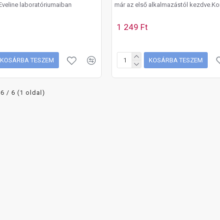
Eveline laboratóriumaiban
már az első alkalmazástól kezdve.Ko
1 249 Ft
KOSÁRBA TESZEM
KOSÁRBA TESZEM
 6 / 6 (1 oldal)