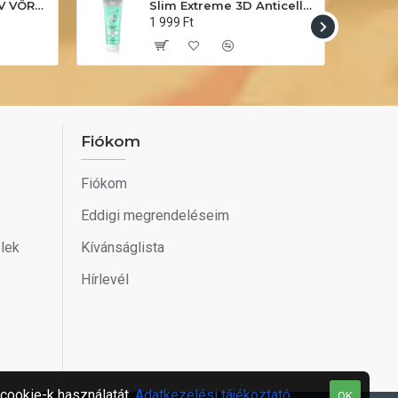
Marion 56 INTENZÍV VÖRÖS hajszínező sampon 40ml
Slim Extreme 3D Anticellulit Krém 200+50ml
1 999 Ft
Fiókom
Fiókom
Eddigi megrendeléseim
elek
Kívánságlista
Hírlevél
cookie-k használatát.
Adatkezelési tájékoztató
.
OK