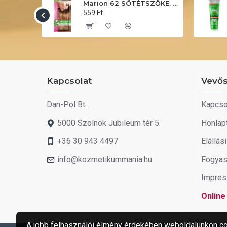
Marion 66 VADSZILVA. Hajszínező sampon 40ml
Marion 62 SÖTÉTSZŐKE. Hajszínező sampon 40ml
559 Ft
Kapcsolat
Vevős
Dan-Pol Bt.
Kapcso
5000 Szolnok Jubileum tér 5.
Honlap
+36 30 943 4497
Elállás
info@kozmetikummania.hu
Fogyas
Impre
Online 
A jobb felhasználói élmény érdekében weboldalunkon co