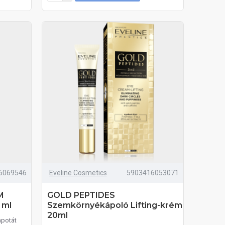
6069546
Eveline Cosmetics
5903416053071
M
GOLD PEPTIDES
 ml
Szemkörnyékápoló Lifting-krém
20ml
apotát