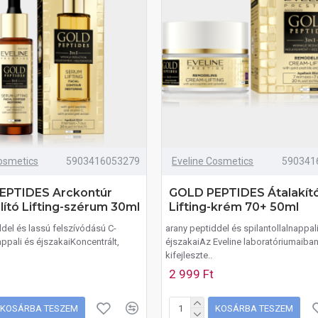
osmetics
5903416053279
Eveline Cosmetics
590341
EPTIDES Arckontúr
GOLD PEPTIDES Átalakít
llító Lifting-szérum 30ml
Lifting-krém 70+ 50ml
ddel és lassú felszívódású C-
arany peptiddel és spilantollalnappal
ppali és éjszakaiKoncentrált,
éjszakaiAz Eveline laboratóriumaiba
kifejleszte..
2 999 Ft
KOSÁRBA TESZEM
KOSÁRBA TESZEM