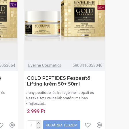
6053064
Eveline Cosmetics
5903416053040
ó
GOLD PEPTIDES Feszesítő
Lifting-krém 50+ 50ml
i és
arany peptiddel és kollagénnelnappali és
n
éjszakaiAz Eveline laboratóriumaiban
kifejlesztet..
2 999 Ft
KOSÁRBA TESZEM