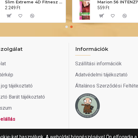
Slim Extreme 4D Fitnesz szérum 250ml
2 249 Ft
559 Ft
zolgálat
Információk
lat
Szállítási információk
térkép
Adatvédelmi tájékoztató
i jog tájékoztató
Általános Szerződési Feltét
ztó Barát tájékoztató
sszum
elállás
okie-kat használunk. A weboldal böngészésével Ön elfogadja a 