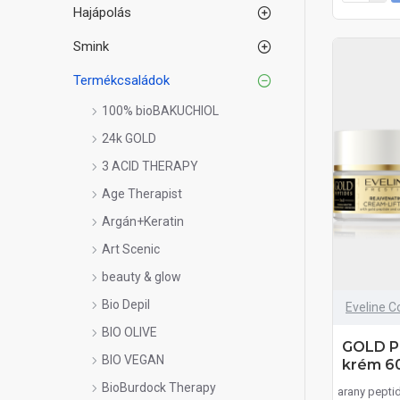
Hajápolás
Smink
Termékcsaládok
100% bioBAKUCHIOL
24k GOLD
3 ACID THERAPY
Age Therapist
Argán+Keratin
Art Scenic
beauty & glow
Bio Depil
Eveline C
BIO OLIVE
GOLD PE
BIO VEGAN
krém 6
BioBurdock Therapy
arany pepti